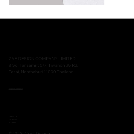
ZAE DESIGN COMPANY LIMITED​​
8 Soi Tansamrit 6/7, Tiwanon 38 Rd.
Tasai, Nonthaburi 11000 Thailand
info@cest-design.co
Facebook
Instagram
YouTube
© 2026 C'est Design