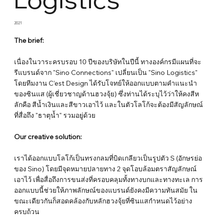
2021
The brief:
เนื่องในวาระครบรอบ 10 ปีของบริษัทในปีนี้ ทางองค์กรมีแผนที่จะ
รีแบรนด์จาก "Sino Connections" เปลี่ยนเป็น "Sino Logistics"
โดยทีมงาน C’est Design ได้รับโจทย์ให้ออกแบบตามคำแนะนำ
ของซินแส (ผู้เชี่ยวชาญด้านฮวงจุ้ย) ซึ่งท่านได้ระบุไว้ว่าให้คงสีห
ลักคือ สีน้ำเงินและสีขาวเอาไว้ และในตัวโลโก้จะต้องมีสัญลักษณ์
ที่สื่อถึง "ธาตุน้ำ" รวมอยู่ด้วย
Our creative solution:
เราได้ออกแบบโลโก้เป็นทรงกลมที่บิดเกลียวเป็นรูปตัว S (อักษรย่อ
ของ Sino) โดยมีจุดหมายปลายทาง 2 จุดโอบล้อมตราสัญลักษณ์
เอาไว้ เพื่อสื่อถึงการขนส่งที่ครอบคลุมทั้งทางบกและทางทะเล การ
ออกแบบนี้ช่วยให้ภาพลักษณ์ของแบรนด์ยังคงมีความทันสมัย ใน
ขณะเดียวกันก็สอดคล้องกับหลักฮวงจุ้ยที่ซินแสกำหนดไว้อย่าง
ครบถ้วน